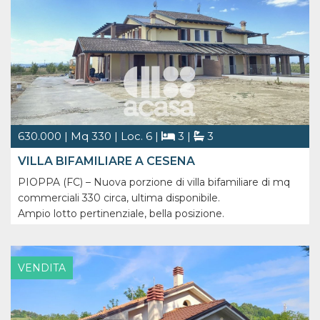
630.000 | Mq 330 | Loc. 6 |
3 |
3
VILLA BIFAMILIARE A CESENA
PIOPPA (FC) – Nuova porzione di villa bifamiliare di mq
commerciali 330 circa, ultima disponibile.
Ampio lotto pertinenziale, bella posizione.
La casa, nuova, in fase di ultimi dettagli di ultimazione, si
sviluppa come segue:
VENDITA
PIANO TERRA: Ingresso, soggiorno, cucina, disimpegno
[...]