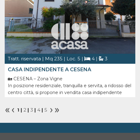
Tratt. riservata | Mq 235 | Loc. 5 |
4 |
3
CASA INDIPENDENTE A CESENA
🏡 CESENA – Zona Vigne
In posizione residenziale, tranquilla e servita, a ridosso del
centro città, si propone in vendita casa indipendente
libera su quattro lati, con ampia corte/giardino privato e
spazi generosi, ideale per due nuclei familiari.
1 |
2
|
3
|
4
|
5
📐 Attualmente suddivisa in due un [...]
ACASA Srl