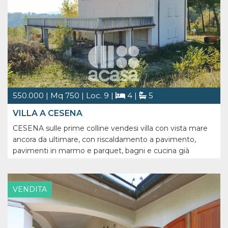
soluzione ideale per chi desidera una [...]
550.000 | Mq 750 | Loc. 9 |
4 |
5
VILLA A CESENA
CESENA sulle prime colline vendesi villa con vista mare
ancora da ultimare, con riscaldamento a pavimento,
pavimenti in marmo e parquet, bagni e cucina già
installati, ampio terrazzo vista mare di 160 mq con
pavimento in cotto, serramenti in legno laccato con
zanzariere, parco circostante di 40.000 [...]
VENDITA