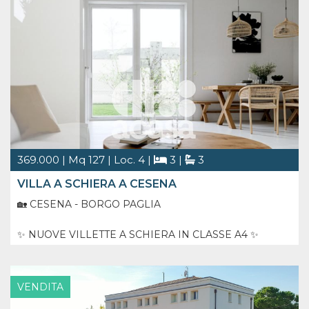
369.000 | Mq 127 | Loc. 4 |
3 |
3
VILLA A SCHIERA A CESENA
🏡 CESENA - BORGO PAGLIA
✨ NUOVE VILLETTE A SCHIERA IN CLASSE A4 ✨
Prossima realizzazione di eleganti villette a schiera dal
design moderno, pensate per offrire il massimo comfort
VENDITA
abitativo, efficienza energetica e qualità costruttiva. Una