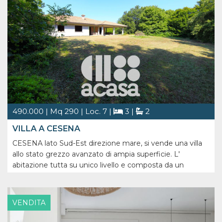
presenta un'opportunit [...]
490.000 | Mq 290 | Loc. 7 |
3 |
2
VILLA A CESENA
CESENA lato Sud-Est direzione mare, si vende una villa
allo stato grezzo avanzato di ampia superficie. L'
abitazione tutta su unico livello e composta da un
ingresso da portico disposto su tre lati del fabbricato,
soggiorno-pranzo di 90,00 mq, cucina abitabile, tre
camere da letto matrimoniali, [...]
VENDITA