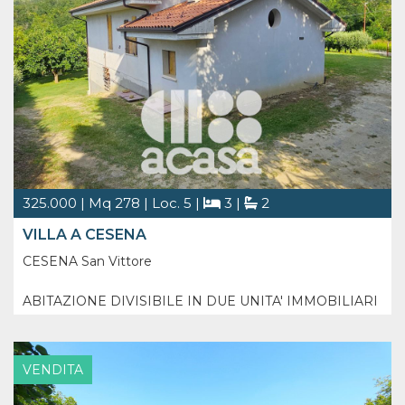
325.000 | Mq 278 | Loc. 5 |
3 |
2
VILLA A CESENA
CESENA San Vittore
ABITAZIONE DIVISIBILE IN DUE UNITA' IMMOBILIARI
CON POSSIBILITA' DI USIFRUIRE DELLE DETRAZIONI
FISCALI PER LE RISTRUTTURAZIONI
VENDITA
Immerso nel suggestivo paesaggio delle prime colline
cesenati, tra le località di San Vittore e San Carlo, si