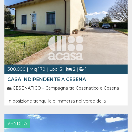
380.000 | Mq 170 | Loc. 3 |
2 |
1
CASA INDIPENDENTE A CESENA
🏡 CESENATICO – Campagna tra Cesenatico e Cesena
In posizione tranquilla e immersa nel verde della
campagna romagnola, a breve distanza dai principali
servizi e dalle città di Cesenatico e Cesena, proponiamo
in vendita villetta indipendente completamente
VENDITA
ristrutturata, circondata da ampio [...]