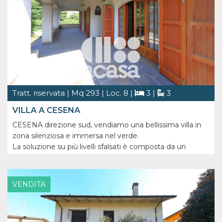
Tratt. riservata | Mq 293 | Loc. 8 |
3 |
3
VILLA A CESENA
CESENA direzione sud, vendiamo una bellissima villa in
zona silenziosa e immersa nel verde.
La soluzione su più livelli sfalsati è composta da un
ingresso al piano rialzato che disimpegna tutta la zona
giorno: il soggiorno, il pranzo e la cucina abitabile. Ogni
ambiente ha accesso all'ampio [...]
VENDITA